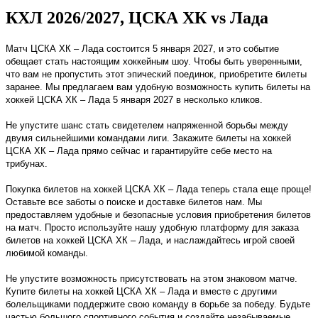
КХЛ 2026/2027, ЦСКА ХК vs Лада
Матч ЦСКА ХК – Лада состоится 5 января 2027, и это событие
обещает стать настоящим хоккейным шоу. Чтобы быть уверенными,
что вам не пропустить этот эпический поединок, приобретите билеты
заранее. Мы предлагаем вам удобную возможность купить билеты на
хоккей ЦСКА ХК – Лада 5 января 2027 в несколько кликов.
Не упустите шанс стать свидетелем напряженной борьбы между
двумя сильнейшими командами лиги. Закажите билеты на хоккей
ЦСКА ХК – Лада прямо сейчас и гарантируйте себе место на
трибунах.
Покупка билетов на хоккей ЦСКА ХК – Лада теперь стала еще проще!
Оставьте все заботы о поиске и доставке билетов нам. Мы
предоставляем удобные и безопасные условия приобретения билетов
на матч. Просто используйте нашу удобную платформу для заказа
билетов на хоккей ЦСКА ХК – Лада, и наслаждайтесь игрой своей
любимой команды.
Не упустите возможность присутствовать на этом знаковом матче.
Купите билеты на хоккей ЦСКА ХК – Лада и вместе с другими
болельщиками поддержите свою команду в борьбе за победу. Будьте
частью большого спортивного события и создайте незабываемые