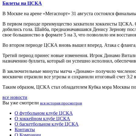
Билеты на ЦСКА
В Москве на арене «Мегаспорт» 31 августа состоялся финальн
В первом периоде преимущество захватили хоккеисты ЦСКА. Он
добились гола. Шайба, предназначавшаяся Денису Зернову пос
свое большинство в формате 5 на 3, что позволило им восстано
Во втором периоде ЦСКА вновь вышел вперед. Атака с фланга
Третий период принес новые изменения. Игрок Динамо Виталий
назначению буллита, который он успешно исполнил, обеспечи
В заключительные минуты матча «Динамо» получило численное 
москвичи отразили все угрозы и сохранили итоговый счет 3:2 в
Таким образом, ЦСКА стал обладателем Кубка мэра Москвы по 
все новости
Вы уже смотрели
вся история просмотров
О футбольном клубе ЦСКА
О хоккейном клубе ЦСКА
О баскетбольном клубе ЦСКА
Контакты
О Компании