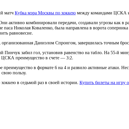
ый матч
Кубка мэра Москвы по хоккею
между командами ЦСКА и
и активно комбинировали передачи, создавали угрозы как в рав
ле паса Николая Коваленко, была направлена в ворота соперник
вить равновесие.
, организованная Даниэлом Спронгом, завершилась точным брос
 Пинчук забил гол, установив равенство на табло. На 55-й ми
в ЦСКА преимущество в счете — 3:2.
преимущество в формате 6 на 4 и развило активные атаки. Неск
 свою пользу.
хоккею в седьмой раз в своей истории.
Купить билеты на игру 