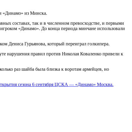
 «Динамо» из Минска.
ных составах, так и в численном превосходстве, и первыми
а игроком «Динамо». До конца периода минчане использовали
ком Дениса Гурьянова, который переиграл голкипера.
нуте нарушения правил против Николая Коваленко привели к
олько раз шайба была близка к воротам армейцев, но
открытия сезона 6 сентября ЦСКА — «Динамо» Москва.