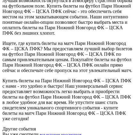
лучшая возможность окунуться в атмосферу страстной борьбы
на футбольном поле. Купить билеты на футбол Пари Нижний
Новгород ФК – ЦСКА ПФК сейчас - это обеспечить себя
местом на этом захватывающем событии. Наши интуитивно
понятные онлайн-опции позволяют быстро выбрать места и
оплатить билеты на Пари Нижний Новгород ФК – ЦСКА
ПФК без лишних хлопот.
Ищете, где купить билеты на матч Пари Нижний Новгород
ФК – ЦСКА ПФК? Мы предоставляем лучший выбор билетов
на футбол Пари Нижний Новгород ФК – ЦСКА ПФК по
самым привлекательным ценам. Покупайте билеты на футбол
Пари Нижний Новгород ФК – ЦСКА ПФК онлайн прямо
сейчас и обеспечьте себе пропуск на этот увлекательный матч.
Купить билеты на Пари Нижний Новгород ФК – ЦСКА ПФК
с нами - это удобно и быстро! Наш универсальный сервис
предоставляет возможность легко выбрать и приобрести
билеты на футбол Пари Нижний Новгород ФК – ЦСКА ПФК
в любое удобное для вас время. Не упустите шанс стать
свидетелем уникального спортивного события - купите
билеты на матч Пари Нижний Новгород ФК – ЦСКА ПФК
уже сегодня!
Другие события
Вы уже смотрели
вся история просмотров