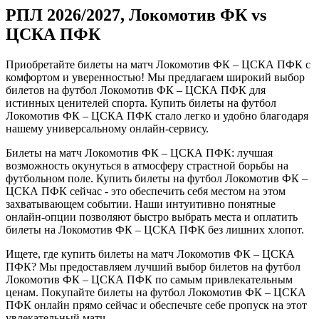
РПЛ 2026/2027, Локомотив ФК vs
ЦСКА ПФК
Приобретайте билеты на матч Локомотив ФК – ЦСКА ПФК с
комфортом и уверенностью! Мы предлагаем широкий выбор
билетов на футбол Локомотив ФК – ЦСКА ПФК для
истинных ценителей спорта. Купить билеты на футбол
Локомотив ФК – ЦСКА ПФК стало легко и удобно благодаря
нашему универсальному онлайн-сервису.
Билеты на матч Локомотив ФК – ЦСКА ПФК: лучшая
возможность окунуться в атмосферу страстной борьбы на
футбольном поле. Купить билеты на футбол Локомотив ФК –
ЦСКА ПФК сейчас - это обеспечить себя местом на этом
захватывающем событии. Наши интуитивно понятные
онлайн-опции позволяют быстро выбрать места и оплатить
билеты на Локомотив ФК – ЦСКА ПФК без лишних хлопот.
Ищете, где купить билеты на матч Локомотив ФК – ЦСКА
ПФК? Мы предоставляем лучший выбор билетов на футбол
Локомотив ФК – ЦСКА ПФК по самым привлекательным
ценам. Покупайте билеты на футбол Локомотив ФК – ЦСКА
ПФК онлайн прямо сейчас и обеспечьте себе пропуск на этот
увлекательный матч.