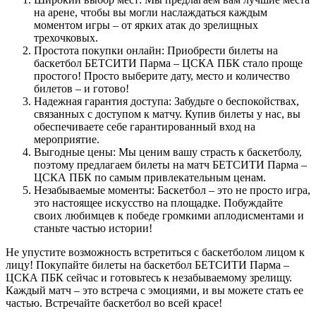
на арене, чтобы вы могли наслаждаться каждым
моментом игры – от ярких атак до зрелищных
трехочковых.
Простота покупки онлайн: Приобрести билеты на
баскетбол БЕТСИТИ Парма – ЦСКА ПБК стало проще
простого! Просто выберите дату, место и количество
билетов – и готово!
Надежная гарантия доступа: Забудьте о беспокойствах,
связанных с доступом к матчу. Купив билеты у нас, вы
обеспечиваете себе гарантированный вход на
мероприятие.
Выгодные цены: Мы ценим вашу страсть к баскетболу,
поэтому предлагаем билеты на матч БЕТСИТИ Парма –
ЦСКА ПБК по самым привлекательным ценам.
Незабываемые моменты: Баскетбол – это не просто игра,
это настоящее искусство на площадке. Побуждайте
своих любимцев к победе громкими аплодисментами и
станьте частью истории!
Не упустите возможность встретиться с баскетболом лицом к
лицу! Покупайте билеты на баскетбол БЕТСИТИ Парма –
ЦСКА ПБК сейчас и готовьтесь к незабываемому зрелищу.
Каждый матч – это встреча с эмоциями, и вы можете стать ее
частью. Встречайте баскетбол во всей красе!