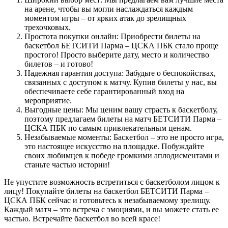
на арене, чтобы вы могли наслаждаться каждым
моментом игры – от ярких атак до зрелищных
трехочковых.
Простота покупки онлайн: Приобрести билеты на
баскетбол БЕТСИТИ Парма – ЦСКА ПБК стало проще
простого! Просто выберите дату, место и количество
билетов – и готово!
Надежная гарантия доступа: Забудьте о беспокойствах,
связанных с доступом к матчу. Купив билеты у нас, вы
обеспечиваете себе гарантированный вход на
мероприятие.
Выгодные цены: Мы ценим вашу страсть к баскетболу,
поэтому предлагаем билеты на матч БЕТСИТИ Парма –
ЦСКА ПБК по самым привлекательным ценам.
Незабываемые моменты: Баскетбол – это не просто игра,
это настоящее искусство на площадке. Побуждайте
своих любимцев к победе громкими аплодисментами и
станьте частью истории!
Не упустите возможность встретиться с баскетболом лицом к
лицу! Покупайте билеты на баскетбол БЕТСИТИ Парма –
ЦСКА ПБК сейчас и готовьтесь к незабываемому зрелищу.
Каждый матч – это встреча с эмоциями, и вы можете стать ее
частью. Встречайте баскетбол во всей красе!